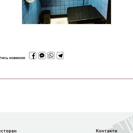
тись новиною
есторан
Контакти