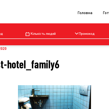
Головна
Гот
зд
Кількість людей
Промокод
2020
st-hotel_family6