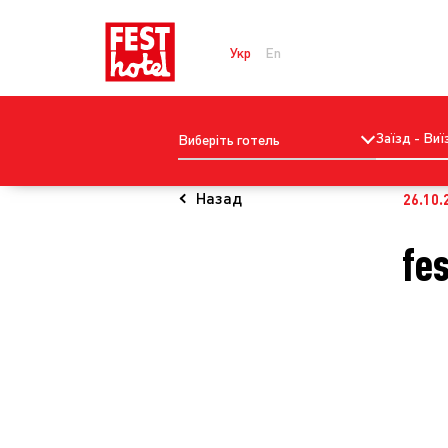
Укр
En
Заїзд - Виї
Виберіть готель
Назад
26.10.
fe