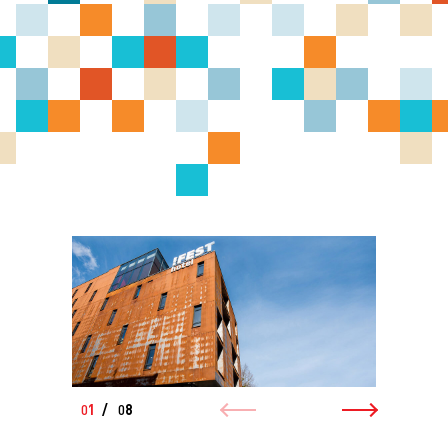
1
/
8