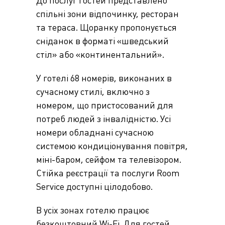
До послуг гостей представлено
спільні зони відпочинку, ресторан
та тераса. Щоранку пропонується
сніданок в форматі «шведський
стіл» або «континентальний».
У готелі 68 номерів, виконаних в
сучасному стилі, включно з
номером, що пристосований для
потреб людей з інвалідністю. Усі
номери обладнані сучасною
системою кондиціонування повітря,
міні-баром, сейфом та телевізором.
Стійка реєстрації та послуги Room
Service доступні цілодобово.
В усіх зонах готелю працює
безкоштовний Wi-Fi. Для гостей