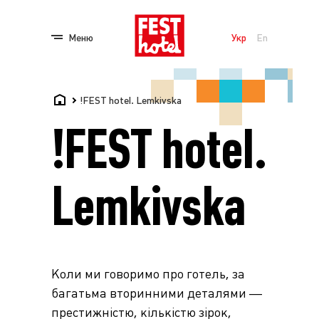
Меню
Укр
En
!FEST hotel. Lemkivska
!FEST hotel.
Lemkivska
Коли ми говоримо про готель, за
багатьма вторинними деталями —
престижністю, кількістю зірок,