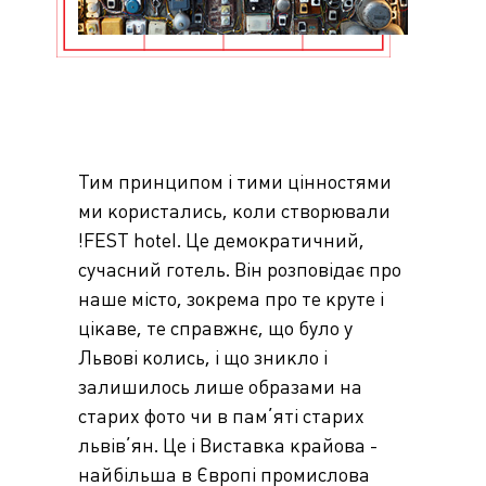
Тим принципом і тими цінностями
ми користались, коли створювали
!FEST hotel. Це демократичний,
сучасний готель. Він розповідає про
наше місто, зокрема про те круте і
цікаве, те справжнє, що було у
Львові колись, і що зникло і
залишилось лише образами на
старих фото чи в пам’яті старих
львів’ян. Це і Виставка крайова -
найбільша в Європі промислова