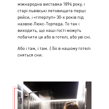
міжнародна виставка 1894 року, і
старі львівські летовищата перші
рейси, і «гіперлуп» 30-х років під
назвою Люкс-Торпеда. То так і
виходить, що наші гості можуть
побачити це або в готелі, або уві сні.
Або і там, і там. :) Бо в нашому готелі
сняться сни.